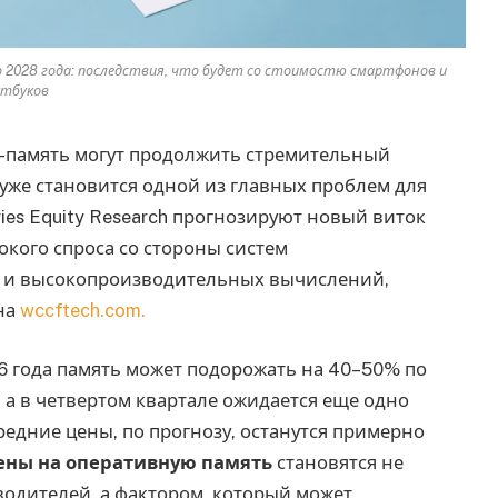
 2028 года: последствия, что будет со стоимостю смартфонов и
утбуков
-память могут продолжить стремительный
о уже становится одной из главных проблем для
ies Equity Research прогнозируют новый виток
кого спроса со стороны систем
ов и высокопроизводительных вычислений,
на
wccftech.com.
26 года память может подорожать на 40–50% по
а в четвертом квартале ожидается еще одно
едние цены, по прогнозу, останутся примерно
ены на оперативную память
становятся не
водителей, а фактором, который может