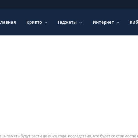
Главная
Крипто
Гаджеты
Интернет
Киб
ш-память будут расти до 2028 года: последствия, что будет со стоимостю