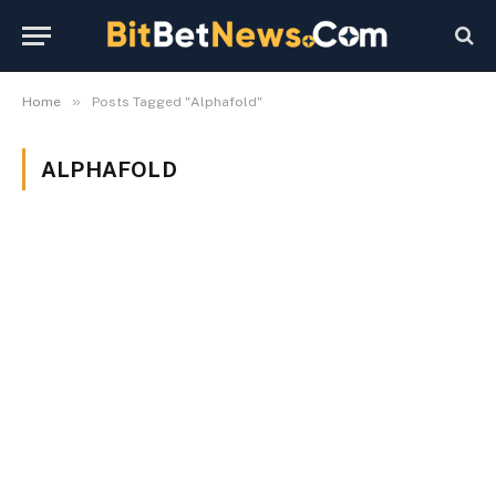
»
Home
Posts Tagged "Alphafold"
ALPHAFOLD