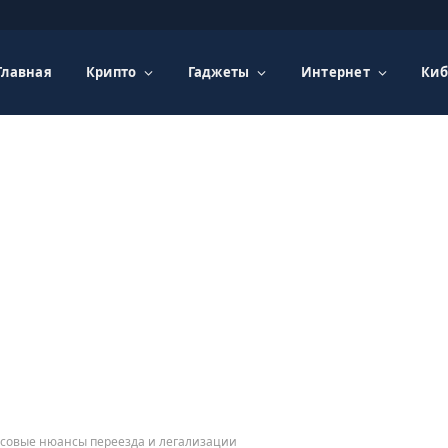
Главная
Крипто
Гаджеты
Интернет
Киб
совые нюансы переезда и легализации