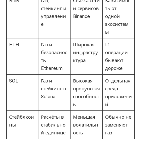
BNB
Газ,
Связка сети
Зависимос
стейкинг и
и сервисов
ть от
управлени
Binance
одной
е
экосистем
ы
ETH
Газ и
Широкая
L1-
безопаснос
инфрастру
операции
ть
ктура
бывают
Ethereum
дороже
SOL
Газ и
Высокая
Отдельная
стейкинг в
пропускная
среда
Solana
способност
приложени
ь
й
Стейблкои
Расчёты в
Меньшая
Обычно не
ны
стабильно
волатильн
заменяют
й единице
ость
газ