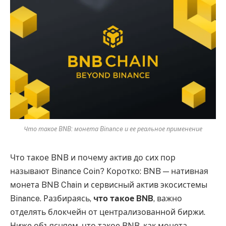
Что такое BNB: монета Binance и ее реальное применение
Что такое BNB и почему актив до сих пор
называют Binance Coin? Коротко: BNB — нативная
монета BNB Chain и сервисный актив экосистемы
Binance. Разбираясь,
что такое BNB
, важно
отделять блокчейн от централизованной биржи.
Ниже объясняем, что такое BNB, как монета