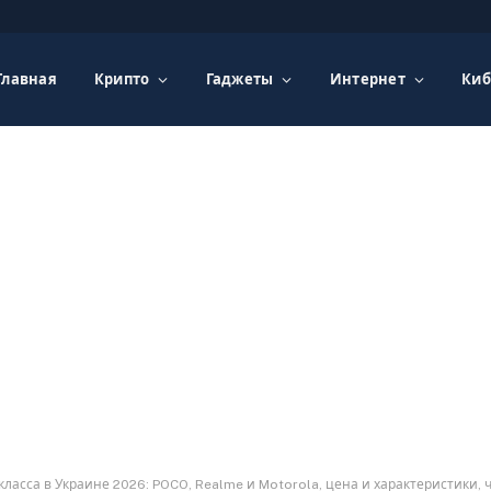
Главная
Крипто
Гаджеты
Интернет
Киб
асса в Украине 2026: POCO, Realme и Motorola, цена и характеристики, ч