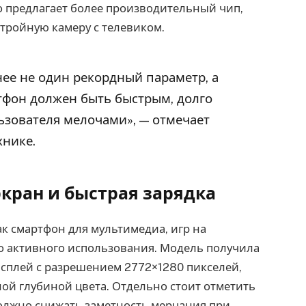
но предлагает более производительный чип,
тройную камеру с телевиком.
нее не один рекордный параметр, а
фон должен быть быстрым, долго
ьзователя мелочами», — отмечает
хнике.
экран и быстрая зарядка
к смартфон для мультимедиа, игр на
о активного использования. Модель получила
плей с разрешением 2772×1280 пикселей,
ной глубиной цвета. Отдельно стоит отметить
олжно снижать заметность мерцания при