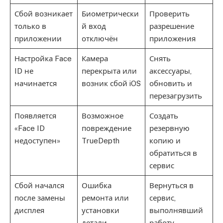
Сбой возникает
Биометрически
Проверить
только в
й вход
разрешение
приложении
отключён
приложения
Настройка Face
Камера
Снять
ID не
перекрыта или
аксессуары,
начинается
возник сбой iOS
обновить и
перезагрузить
Появляется
Возможное
Создать
«Face ID
повреждение
резервную
недоступен»
TrueDepth
копию и
обратиться в
сервис
Сбой начался
Ошибка
Вернуться в
после замены
ремонта или
сервис,
дисплея
установки
выполнявший
детали
работу