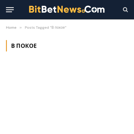
»
Home
Posts Tagged "В покое"
В ПОКОЕ