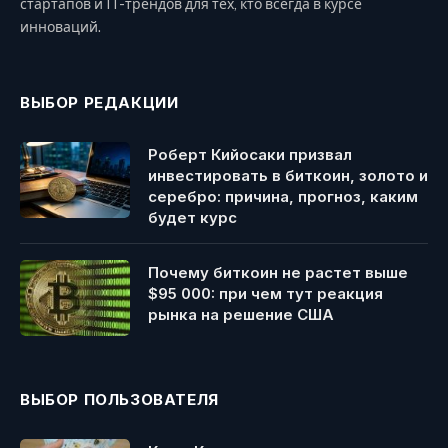
стартапов и IT-трендов для тех, кто всегда в курсе
инноваций.
ВЫБОР РЕДАКЦИИ
Роберт Кийосаки призвал
инвестировать в биткоин, золото и
серебро: причина, прогноз, каким
будет курс
Почему биткоин не растет выше
$95 000: при чем тут реакция
рынка на решение США
ВЫБОР ПОЛЬЗОВАТЕЛЯ