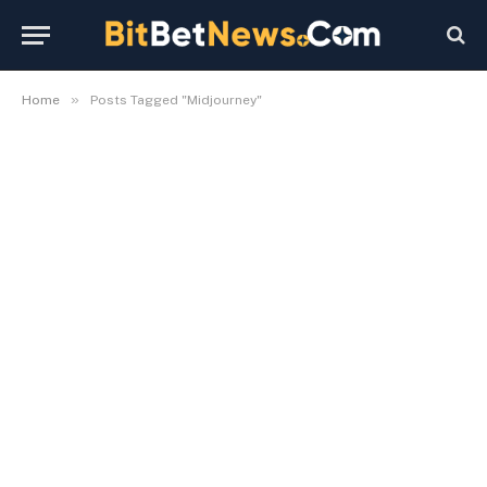
»
Home
Posts Tagged "Midjourney"