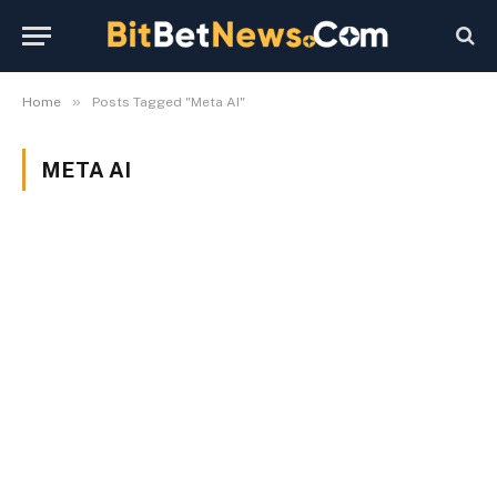
»
Home
Posts Tagged "Meta AI"
META AI