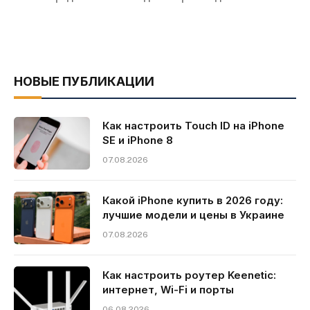
НОВЫЕ ПУБЛИКАЦИИ
Как настроить Touch ID на iPhone
SE и iPhone 8
07.08.2026
Какой iPhone купить в 2026 году:
лучшие модели и цены в Украине
07.08.2026
Как настроить роутер Keenetic:
интернет, Wi-Fi и порты
06.08.2026