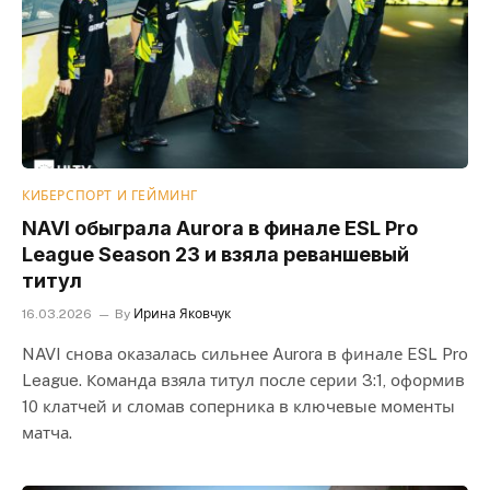
КИБЕРСПОРТ И ГЕЙМИНГ
NAVI обыграла Aurora в финале ESL Pro
League Season 23 и взяла реваншевый
титул
16.03.2026
By
Ирина Яковчук
NAVI снова оказалась сильнее Aurora в финале ESL Pro
League. Команда взяла титул после серии 3:1, оформив
10 клатчей и сломав соперника в ключевые моменты
матча.