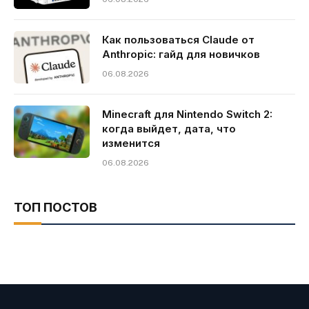
Как пользоваться Claude от
Anthropic: гайд для новичков
06.08.2026
Minecraft для Nintendo Switch 2:
когда выйдет, дата, что
изменится
06.08.2026
ТОП ПОСТОВ