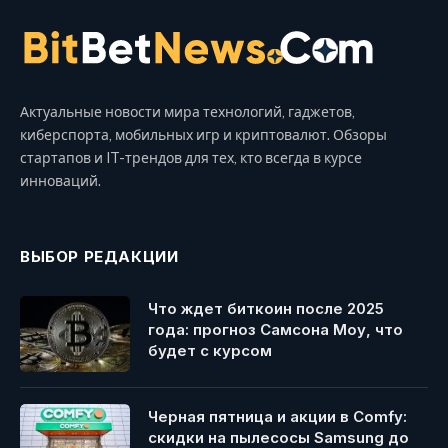
Актуальные новости мира технологий, гаджетов,
киберспорта, мобильных игр и криптовалют. Обзоры
стартапов и IT-трендов для тех, кто всегда в курсе
инноваций.
ВЫБОР РЕДАКЦИИ
Что ждет биткоин после 2025
года: прогноз Самсона Моу, что
будет с курсом
Черная пятница и акции в Comfy:
скидки на пылесосы Samsung до