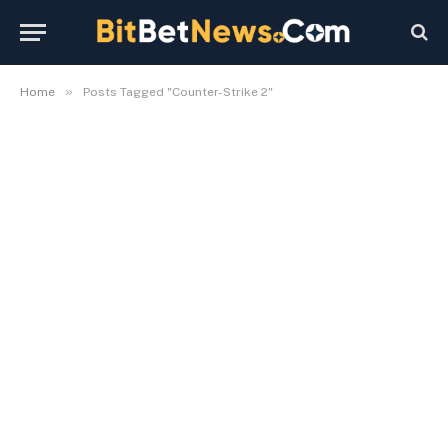
»
Home
Posts Tagged "Counter-Strike 2"