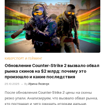
КИБЕРСПОРТ И ГЕЙМИНГ
Обновление Counter-Strike 2 вызвало обвал
рынка скинов на $2 млрд: почему это
произошло и какие последствия
25.10.2025
By
Ирина Яковчук
После обновления Counter-Strike 2 цены на скины
резко упали. Анализируем, что вызвало обвал рынка,
кто пострадал и чего ожидать игрокам дальше.