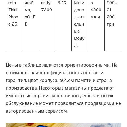
rola
дюй
nsity
6 ГБ
Мп и
о
900–
Think
ма,
7300
допо
4300
21
Phon
pOLE
лнит
мА·ч
200
e 25
D
ельн
грн
ые
моду
ли
Цены в таблице являются ориентировочными. На
стоимость влияет официальность поставки,
гарантия, цвет корпуса, объем памяти и страна
производства. Некоторые магазины предлагают
импортные версии существенно дешевле, но их
обслуживание может проводиться продавцом, а не
авторизованным сервисом.