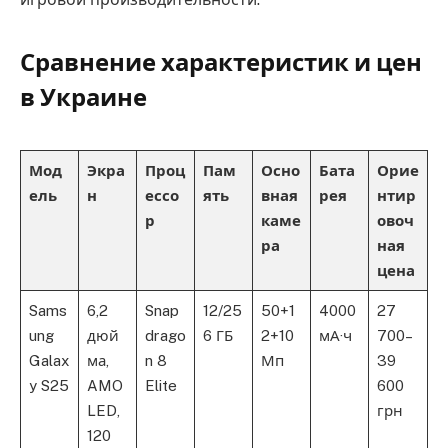
Сравнение характеристик и цен
в Украине
Мод
Экра
Проц
Пам
Осно
Бата
Орие
ель
н
ессо
ять
вная
рея
нтир
р
каме
овоч
ра
ная
цена
Sams
6,2
Snap
12/25
50+1
4000
27
ung
дюй
drago
6 ГБ
2+10
мА·ч
700–
Galax
ма,
n 8
Мп
39
y S25
AMO
Elite
600
LED,
грн
120