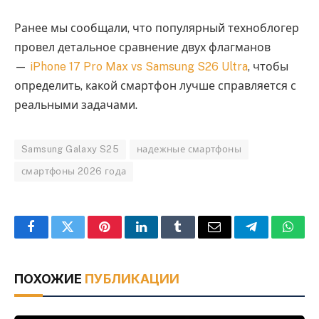
Ранее мы сообщали, что популярный техноблогер
провел детальное сравнение двух флагманов
—
iPhone 17 Pro Max vs Samsung S26 Ultra
, чтобы
определить, какой смартфон лучше справляется с
реальными задачами.
Samsung Galaxy S25
надежные смартфоны
смартфоны 2026 года
Facebook
Twitter
Pinterest
LinkedIn
Tumblr
Email
Telegram
What
ПОХОЖИЕ
ПУБЛИКАЦИИ