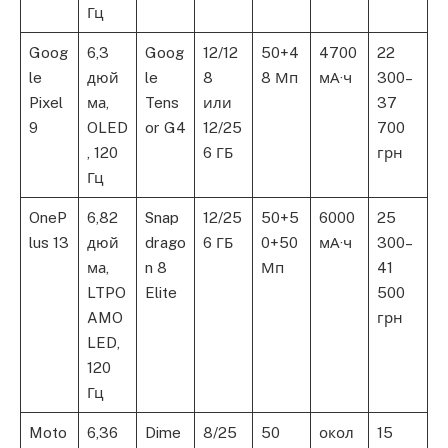
Гц
Goog
6,3
Goog
12/12
50+4
4700
22
le
дюй
le
8
8 Мп
мА·ч
300–
Pixel
ма,
Tens
или
37
9
OLED
or G4
12/25
700
, 120
6 ГБ
грн
Гц
OneP
6,82
Snap
12/25
50+5
6000
25
lus 13
дюй
drago
6 ГБ
0+50
мА·ч
300–
ма,
n 8
Мп
41
LTPO
Elite
500
AMO
грн
LED,
120
Гц
Moto
6,36
Dime
8/25
50
окол
15